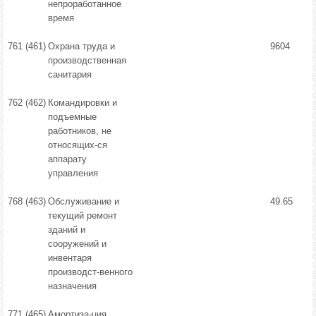
непроработанное
время
761 (461)
Охрана труда и
9604
производственная
санитария
762 (462)
Командировки и
подъемные
работников, не
относящих-ся
аппарату
управления
768 (463)
Обслуживание и
49.65
текущий ремонт
зданий и
сооружений и
инвентаря
производст-венного
назначения
771 (465)
Амортиза-ция