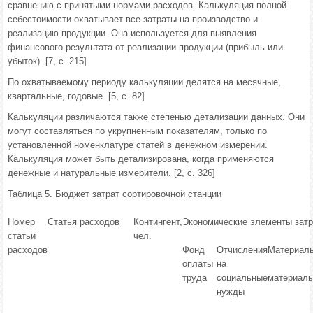
сравнению с принятыми нормами расходов. Калькуляция полной
себестоимости охватывает все затраты на производство и
реализацию продукции. Она используется для выявления
финансового результата от реализации продукции (прибыль или
убыток). [7, с. 215]
По охватываемому периоду калькуляции делятся на месячные,
квартальные, годовые. [5, с. 82]
Калькуляции различаются также степенью детализации данных. Они
могут составляться по укрупненным показателям, только по
установленной номенклатуре статей в денежном измерении.
Калькуляция может быть детализирована, когда применяются
денежные и натуральные измерители. [2, с. 326]
Таблица 5. Бюджет затрат сортировочной станции
Номер
Статья расходов
Контингент,
Экономические элементы затра
статьи
чел.
расходов
Фонд
Отчисления
Материаль
оплаты
на
труда
социальные
материал
нужды