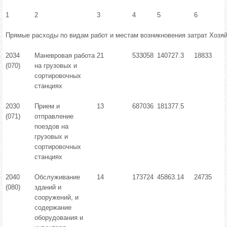
1
2
3
4
5
6
Прямые расходы по видам работ и местам возникновения затрат Хозяй
2034
Маневровая работа
21
533058
140727.3
18833
(070)
на грузовых и
сортировочных
станциях
2030
Прием и
13
687036
181377.5
(071)
отправление
поездов на
грузовых и
сортировочных
станциях
2040
Обслуживание
14
173724
45863.14
24735
(080)
зданий и
сооружений, и
содержание
оборудования и