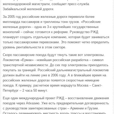
железнодорожной магистрали, сообщает пресс-служба
Забайкальской железной дороги.
За 2005 год российские железные дороги перевезли более
миллиарда пассажиров и триллионы тонн грузов. «Российские
железные дороги» - одна из 3-х крупнейших государственных
монополий – сейчас готовится к реформе. Руководство РЖД
планирует создать отдельную компанию, которая будет заниматься
только пассажирскими перевозками. Это поможет четко определить
уровень рентабельности в этом секторе.
Скоро пассажирские поезда будут тянуть такие вот электровозы.
Локомотив «Ермак» - новейшая российская разработка – символ
транспортной независимости. До сих пор электровозы приходилось
покупать за границей. Российский дальнемагистральный локомотив
должен выйти на линию уже в 2006 году. А в ближайшее время на
российских железных дорогах появятся скоростные немецкие
поезда. К примеру, расчетное время маршрута Москва – Санкт-
Петербург – 2 часа 50 минут.
Еще один международный проект РЖД – восстановление движения
поездов через Абхазию. Уже есть предварительная договоренность
с руководством заинтересованных стран – Армении и Грузии.
Осталось разминировать местность вдоль трассы и восстановить