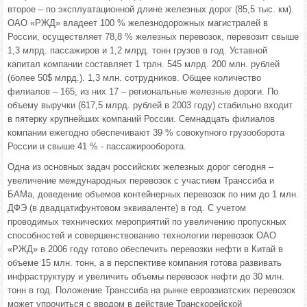
второе – по эксплуатационной длине железных дорог (85,5 тыс. км).
ОАО «РЖД» владеет 100 % железнодорожных магистралей в
России, осуществляет 78,8 % железных перевозок, перевозит свыше
1,3 млрд. пассажиров и 1,2 млрд. тонн грузов в год. Уставной
капитал компании составляет 1 трлн. 545 млрд. 200 млн. рублей
(более 50$ млрд.). 1,3 млн. сотрудников. Общее количество
филиалов – 165, из них 17 – региональные железные дороги. По
объему выручки (617,5 млрд. рублей в 2003 году) стабильно входит
в пятерку крупнейших компаний России. Семнадцать филиалов
компании ежегодно обеспечивают 39 % совокупного грузооборота
России и свыше 41 % - пассажирооборота.
Одна из основных задач российских железных дорог сегодня –
увеличение международных перевозок с участием Транссиба и
БАМа, доведение объемов контейнерных перевозок по ним до 1 млн.
ДФЭ (в двадцатифунтовом эквиваленте) в год. С учетом
проводимых технических мероприятий по увеличению пропускных
способностей и совершенствованию технологии перевозок ОАО
«РЖД» в 2006 году готово обеспечить перевозки нефти в Китай в
объеме 15 млн. тонн, а в перспективе компания готова развивать
инфраструктуру и увеличить объемы перевозок нефти до 30 млн.
тонн в год. Положение Транссиба на рынке евроазиатских перевозок
может упрочиться с вводом в действие Транскорейской