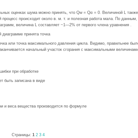
ьных оценках шума можно принять, что Qw = Qα = 0. Величиной L также
 процесс происходит около в. м. т. и полезная работа мала. По данным,
аграмм, величина L составляет ~1—2% от первого члена уравнения .
й диаграмме принята точка
 точка или точка максимального давления цикла. Видимо, правильнее был
 заканчивается начальный участок сгорания с максимальными величинам
шибки при обработке
т быть записана в виде
ни и веса вещества производится по формуле
Страницы:
1
2
3
4