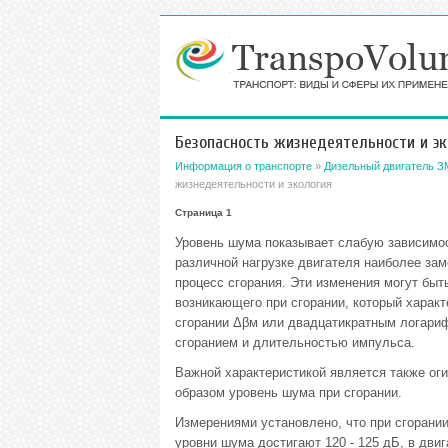
Безопасность жизнедеятельности и эк
Информация о транспорте
»
Дизельный двигатель З
жизнедеятельности и экология
Страница 1
Уровень шума показывает слабую зависимост
различной нагрузке двигателя наиболее за
процесс сгорания. Эти изменения могут бы
возникающего при сгорании, который харак
сгорании Δβм или двадцатикратным логари
сгоранием и длительностью импульса.
Важной характеристикой является также ог
образом уровень шума при сгорании.
Измерениями установлено, что при сгорани
уровни шума достигают 120 - 125 дБ, в двиг