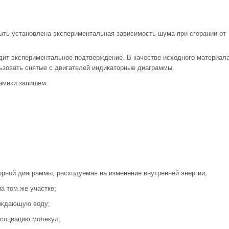
ыть установлена экспериментальная зависимость шума при сгорании от
ходит экспериментальное подтверждение. В качестве исходного материал
зовать снятые с двигателей индикаторные диаграммы.
амики запишем:
орной диаграммы, расходуемая на изменение внутренней энергии;
а том же участке;
аждающую воду;
ссоциацию молекул;