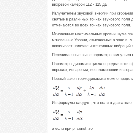
вихревой камерой 112 - 115 дБ.
Излучателем звуковой энергии при сгорании
снятые в различных точках звукового поля 
отмечаются во всех точках звукового поля.
Мгновенные максимальные уровни шума при с
мгновенные Уровни, отмечаемые в зоне в. м.
показывает наличие интенсивных вибраций п
Перечисленные выше параметры импульса шу
Параметры динамики цикла определяются ф
впрыске, испарении, воспламенении и сгора
Первый закон термодинамики можно предста
Из формулы следует, что если в двигателе сг
,
а если при p=const ,то