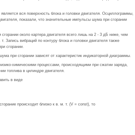
 является вся поверхность блока и головки двигателя. Осциллограммы,
двигателя, показали, что значительные импульсы шума при сгорании
горании около картера двигателя всего лишь на 2 - 3 дБ ниже, чем
 т. Запись вибраций по контуру блока и головки двигателя также
ри сгорании.
ма при сгорании зависят от характеристик индикаторной диаграммы.
изико-химическими процессами, происходящими при сжатии заряда,
нии топлива в цилиндре двигателя.
вить в виде
орание происходит близко к в. м. т. (V = const), то