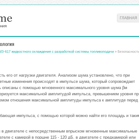
ГЛАВНАЯ
ология
МЗ-617 жидкостного охлаждения с разработкой системы топливоподачи
» Безопасност
ь его от нагрузки двигателя. Анализом шума установлено, что при
метные изменения происходят в импульсе шума, который сопровождает
ть описаны с помощью мгновенного максимального уровня шума βм
теризуется максимальной амплитудой импульса, превышением уровня пр
фмом отношения максимальной амплитуды импульса к амплитуде перед
ибающая импульса, с помощью которой можно найти его площадь и таки
и в двигателе с непосредственным впрыском мгновенные максимальные
ателе с камерой в поршне 115 - 120 дБ, в двигателе с предкамерой или