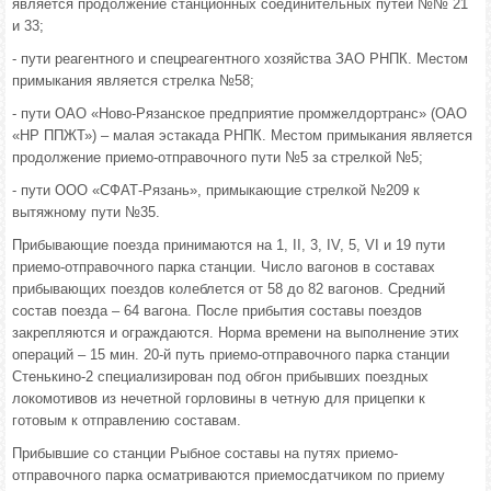
является продолжение станционных соединительных путей №№ 21
и 33;
- пути реагентного и спецреагентного хозяйства ЗАО РНПК. Местом
примыкания является стрелка №58;
- пути ОАО «Ново-Рязанское предприятие промжелдортранс» (ОАО
«НР ППЖТ») – малая эстакада РНПК. Местом примыкания является
продолжение приемо-отправочного пути №5 за стрелкой №5;
- пути ООО «СФАТ-Рязань», примыкающие стрелкой №209 к
вытяжному пути №35.
Прибывающие поезда принимаются на 1, II, 3, IV, 5, VI и 19 пути
приемо-отправочного парка станции. Число вагонов в составах
прибывающих поездов колеблется от 58 до 82 вагонов. Средний
состав поезда – 64 вагона. После прибытия составы поездов
закрепляются и ограждаются. Норма времени на выполнение этих
операций – 15 мин. 20-й путь приемо-отправочного парка станции
Стенькино-2 специализирован под обгон прибывших поездных
локомотивов из нечетной горловины в четную для прицепки к
готовым к отправлению составам.
Прибывшие со станции Рыбное составы на путях приемо-
отправочного парка осматриваются приемосдатчиком по приему