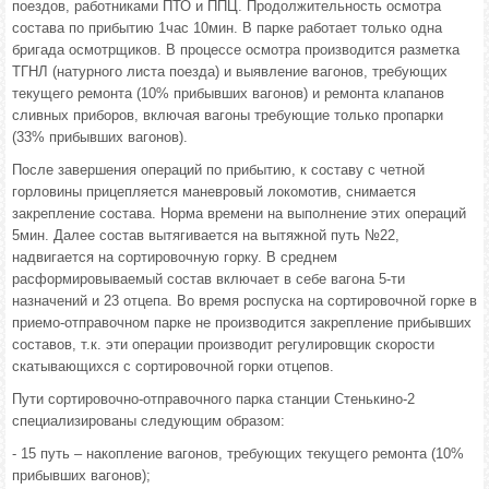
поездов, работниками ПТО и ППЦ. Продолжительность осмотра
состава по прибытию 1час 10мин. В парке работает только одна
бригада осмотрщиков. В процессе осмотра производится разметка
ТГНЛ (натурного листа поезда) и выявление вагонов, требующих
текущего ремонта (10% прибывших вагонов) и ремонта клапанов
сливных приборов, включая вагоны требующие только пропарки
(33% прибывших вагонов).
После завершения операций по прибытию, к составу с четной
горловины прицепляется маневровый локомотив, снимается
закрепление состава. Норма времени на выполнение этих операций
5мин. Далее состав вытягивается на вытяжной путь №22,
надвигается на сортировочную горку. В среднем
расформировываемый состав включает в себе вагона 5-ти
назначений и 23 отцепа. Во время роспуска на сортировочной горке в
приемо-отправочном парке не производится закрепление прибывших
составов, т.к. эти операции производит регулировщик скорости
скатывающихся с сортировочной горки отцепов.
Пути сортировочно-отправочного парка станции Стенькино-2
специализированы следующим образом:
- 15 путь – накопление вагонов, требующих текущего ремонта (10%
прибывших вагонов);