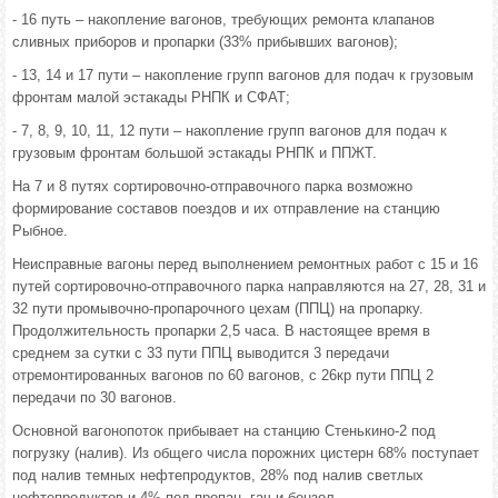
- 16 путь – накопление вагонов, требующих ремонта клапанов
сливных приборов и пропарки (33% прибывших вагонов);
- 13, 14 и 17 пути – накопление групп вагонов для подач к грузовым
фронтам малой эстакады РНПК и СФАТ;
- 7, 8, 9, 10, 11, 12 пути – накопление групп вагонов для подач к
грузовым фронтам большой эстакады РНПК и ППЖТ.
На 7 и 8 путях сортировочно-отправочного парка возможно
формирование составов поездов и их отправление на станцию
Рыбное.
Неисправные вагоны перед выполнением ремонтных работ с 15 и 16
путей сортировочно-отправочного парка направляются на 27, 28, 31 и
32 пути промывочно-пропарочного цехам (ППЦ) на пропарку.
Продолжительность пропарки 2,5 часа. В настоящее время в
среднем за сутки с 33 пути ППЦ выводится 3 передачи
отремонтированных вагонов по 60 вагонов, с 26кр пути ППЦ 2
передачи по 30 вагонов.
Основной вагонопоток прибывает на станцию Стенькино-2 под
погрузку (налив). Из общего числа порожних цистерн 68% поступает
под налив темных нефтепродуктов, 28% под налив светлых
нефтепродуктов и 4% под пропан, гач и бензол.