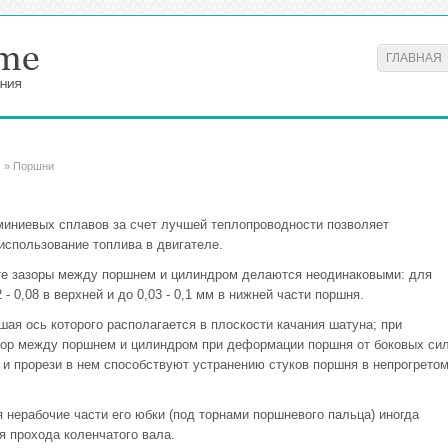
ГЛАВНАЯ
м
» Поршни
иниевых сплавов за счет лучшей теплопроводности позволяет
использование топлива в двигателе.
оте зазоры между поршнем и цилиндром делаются неодинаковыми: для
 0,08 в верхней и до 0,03 - 0,1 мм в нижней части поршня.
ая ось которого располагается в плоскости качания шатуна; при
зор между поршнем и цилиндром при деформации поршня от боковых си
 и прорези в нем способствуют устранению стуков поршня в непрогрето
нерабочие части его юбки (под торнами поршневого пальца) иногда
я прохода коленчатого вала.