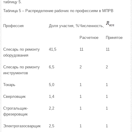
таблицу 5.
Таблица 5 – Распределение рабочих по профессиям в МПРВ
Профессия
Доля участия, %
Численность,
Расчетное
Принятое
Слесарь по ремонту
41,5
11
11
оборудования
Слесарь по ремонту
6,5
2
2
инструментов
Токарь
5,0
1
1
Сверловщик
1,4
1
1
Строгальщик-
2,2
1
1
фрезеровщик
Электрогазосварщик
2,5
1
1