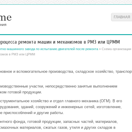
ГЛАВНАЯ
 процесса ремонта машин и механизмов в РМЗ или ЦРММ
нтно-машинного завода по испытанию двигателей после ремонта
» Схема организации
низмов в РМЗ или ЦРММ
новное и вспомогательное производства, складское хозяйство, транспор
оизводственные участки, непосредственно занятые выполнением
ком готовой продукции.
трументальное хозяйство и отдел главного механика (ОГМ). В его
удования, зданий, сооружений и инженерных сетей, изготовление,
ие приспособлений и другие работы.
тного фонда, готовой продукции, запасных частей, материалов,
смазочных материалов, сжатых газов, утиля и других складов в