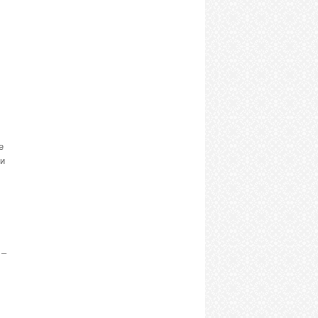
е
и
 –