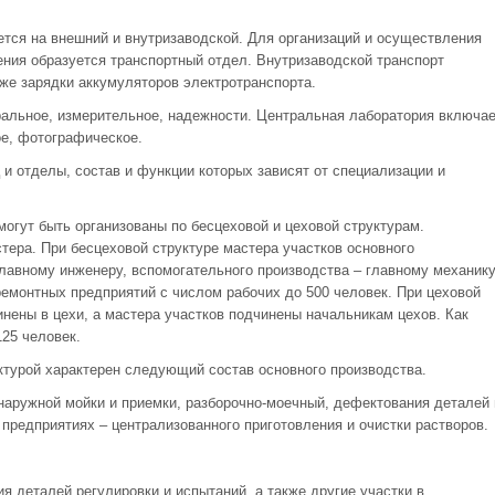
.
ется на внешний и внутризаводской. Для организаций и осуществления
ения образуется транспортный отдел. Внутризаводской транспорт
кже зарядки аккумуляторов электротранспорта.
ральное, измерительное, надежности. Центральная лаборатория включае
е, фотографическое.
и отделы, состав и функции которых зависят от специализации и
огут быть организованы по бесцеховой и цеховой структурам.
тера. При бесцеховой структуре мастера участков основного
лавному инженеру, вспомогательного производства – главному механику
ремонтных предприятий с числом рабочих до 500 человек. При цеховой
нены в цехи, а мастера участков подчинены начальникам цехов. Как
125 человек.
ктурой характерен следующий состав основного производства.
наружной мойки и приемки, разборочно-моечный, дефектования деталей 
 предприятиях – централизованного приготовления и очистки растворов.
я деталей регулировки и испытаний, а также другие участки в