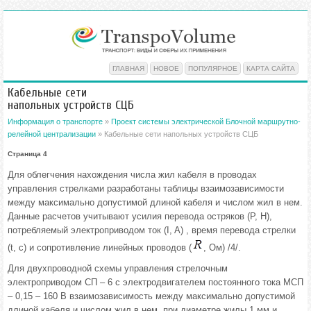
ГЛАВНАЯ
НОВОЕ
ПОПУЛЯРНОЕ
КАРТА САЙТА
Кабельные сети
напольных устройств СЦБ
Информация о транспорте
»
Проект системы электрической Блочной маршрутно-
релейной централизации
» Кабельные сети напольных устройств СЦБ
Страница 4
Для облегчения нахождения числа жил кабеля в проводах
управления стрелками разработаны таблицы взаимозависимости
между максимально допустимой длиной кабеля и числом жил в нем.
Данные расчетов учитывают усилия перевода остряков (Р, Н),
потребляемый электроприводом ток (I, A) , время перевода стрелки
(t, c) и сопротивление линейных проводов (
, Oм) /4/.
Для двухпроводной схемы управления стрелочным
электроприводом СП – 6 с электродвигателем постоянного тока МСП
– 0,15 – 160 В взаимозависимость между максимально допустимой
длиной кабеля и числом жил в нем, при диаметре жилы 1 мм и