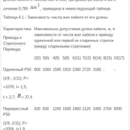
сечении 0,785
, приведена в нижеследующей таблице.
Таблица 4.1 - Зависимость числа жил кабеля от его длины
Характеристика
Максимально допустимая длина кабеля, м, в
зависимости от числа жил кабеля к приводу
Привода и
одиночной или первой из спаренных стрелок
Стрелочного
(между спаренными стрелками)
Перевода
2(5)
3(6)
4(8)
5(9)
6(11)
7(12)
8(14)
9(15)
10(17)
Одиночный Р50
800
1060
1590
1910
2380
2720
3180
-
-
(1/9 , 1/11); Р=
=1078; I= 1,5;
t = 2,7;
= 37,4
Перекрестный
620
830
1240
1500
1860
2120
2480
2760
3000
Р50
(1/9 ,1/11); Р=
=2058 ,I=1,9,