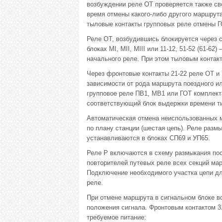
возбуждении реле ОТ проверяется также сво
время отмены какого-либо другого маршрута
тыловые контакты групповых реле отмены Г
Реле ОТ, возбудившись блокируется через св
блоках МI, МII, МIII или 11-12, 51-52 (61-6
начального реле. При этом тыловым конта
Через фронтовые контакты 21-22 реле ОТ и 7
зависимости от рода маршрута поездного ил
групповое реле ПВ1, МВ1 или ГОТ комплект
соответствующий блок выдержки времени 
Автоматическая отмена неиспользованных м
по плану станции (шестая цепь). Реле раз
устанавливаются в блоках СП69 и УП65.
Реле Р включаются в схему размыкания по
повторителей путевых реле всех секций ма
Подключение необходимого участка цепи дл
реле.
При отмене маршрута в сигнальном блоке в
положения сигнала. Фронтовым контактом 3
требуемое питание: