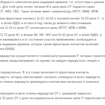
бодность комплектов реле выдержки времени, т.е. отсутствие в данное
. Для этой цели полюс питания М в цепи реле ОТ подается через
ОТ, МВ1, ПВ1. Такое питание имеет номенклатуру МГОТ, ММВ, МПВ.
ои фронтовые контакты 11-12, 41-42 и тыловой контакт 51-53 реле С - в
2) – в блоке ВД62 и остается под током до момента обесточивания
ктом 11-13 от реле ОТ отключаются шины МГОТ, МПВ и ММВ.
1-72 реле КС в блоках МI, МII, МIII или 61-62 реле КС в блоке ВД62, в
и маневрового и от состояния участка приближения, возбуждается
а выдержки времени, которое своим фронтовым контактом включает
типа БВМШ.
аршрутов осуществляется схемой реле размыкания Р, которая строится
мыкания предусматривают по одному на каждую маршрутную секцию и
следовательно. В эту схему включаются фронтовые контакты
ршрута, которые обеспечивают контроль свободности всего маршрута.
я отмены маршрута производится контактами начальных и конечных
озбуждается реле отмены маршрутов ОТ с проверкой закрытого
1-32 реле ОТ к цепи последовательно включенных реле Р подключается