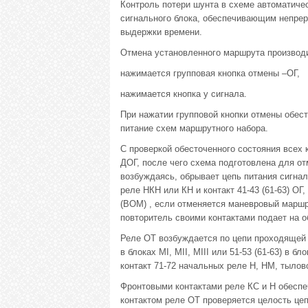
Контроль потери шунта в схеме автоматич
сигнального блока, обеспечивающим непрер
выдержки времени.
Отмена установленного маршрута производ
нажимается групповая кнопка отмены –ОГ,
нажимается кнопка у сигнала.
При нажатии групповой кнопки отмены обес
питание схем маршрутного набора.
С проверкой обесточенного состояния всех
ДОГ, после чего схема подготовлена для о
возбуждаясь, обрывает цепь питания сигналь
реле НКН или КН и контакт 41-43 (61-63) ОГ
(ВОМ) , если отменяется маневровый маршру
повторитель своими контактами подает на 
Реле ОТ возбуждается по цепи проходящей ч
в блоках МI, МII, МIII или 51-53 (61-63) в 
контакт 71-72 начальных реле Н, НМ, тылово
Фронтовыми контактами реле КС и Н обеспе
контактом реле ОТ проверяется целость це