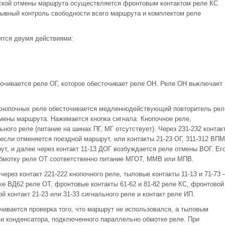
еской отмены маршрута осуществляется фронтовым контактом реле КС
ывный контроль свободности всего маршрута и комплектом реле
ится двумя действиями:
точивается реле ОГ, которое обесточивает реле ОН. Реле ОН выключает
 кнопочных реле обесточивается медленнодействующий повторитель рел
тмены маршрута. Нажимается кнопка сигнала. Кнопочное реле,
ного реле (питание на шинах ПГ, МГ отсутствует). Через 231-232 контак
, если отменяется поездной маршрут, или контакты 21-23 ОГ, 311-312 ВПМ
т, и далее через контакт 11-13 ДОГ возбуждается реле отмены ВОГ. Ег
обмотку реле ОТ соответственно питание МГОТ, ММВ или МПВ.
ерез контакт 221-222 кнопочного реле, тыловые контакты 11-13 и 71-73 
блоке ВД62 реле ОТ, фронтовые контакты 61-62 и 81-82 реле КС, фронтовой
й контакт 21-23 или 31-33 сигнального реле и контакт реле ИП.
чивается проверка того, что маршрут не использовался, а тыловым
пи конденсатора, подключенного параллельно обмотке реле. При