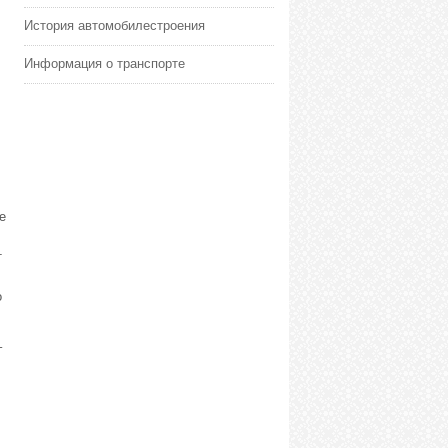
История автомобилестроения
Информация о транспорте
е
т
о
–